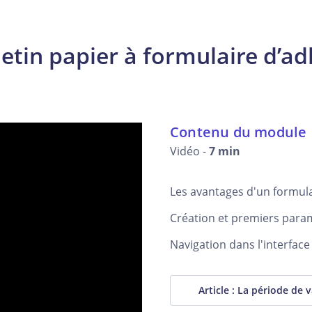
letin papier à formulaire d’ad
Contenu du module
Vidéo -
7 min
Les avantages d'un formula
Création et premiers para
Navigation dans l'interfac
Article : La période de